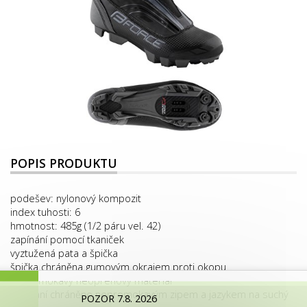
POPIS PRODUKTU
podešev: nylonový kompozit
index tuhosti: 6
hmotnost: 485g (1/2 páru vel. 42)
zapínání pomocí tkaniček
vyztužená pata a špička
špička chráněna gumovým okrajem proti okopu
nepromokavý neoprenový materiál
zapínání chráněno nepromokavým zipem a jazykem na suchý
POZOR 7.8. 2026