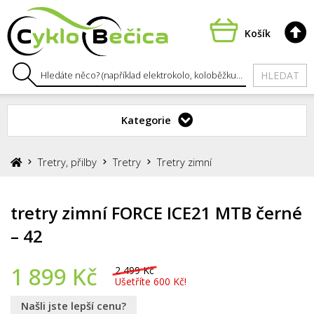
Košík
HLEDAT
Kategorie
Tretry, přilby
Tretry
Tretry zimní
tretry zimní FORCE ICE21 MTB černé
– 42
1 899
Kč
2 499 Kč
Ušetříte 600 Kč!
Našli jste lepší cenu?