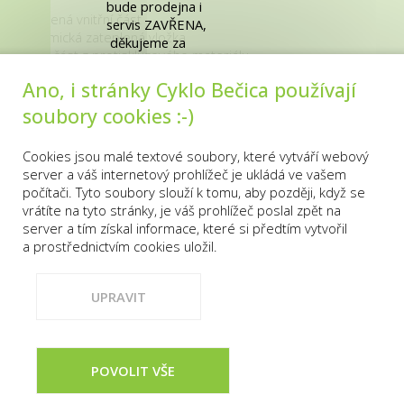
zip
bude prodejna i
zateplená vnitřní část
servis ZAVŘENA,
anatomická zateplená vložka
děkujeme za
vnitřní část z protiskluzového materiálu
pochopení.
SPD kompatibilní
Ano, i stránky Cyklo Bečica používají
reflexní prvky
Z kapacitních důvodů
výměnné hroty s klíčem jsou součástí
soubory cookies :-)
do servisu přijímáme
možnost koupit náhradní hroty
pouze kola
zarážky nejsou součástí
zakoupená v naší
Cookies jsou malé textové soubory, které vytváří webový
velikosti odpovídají standardu civilní obuvi
prodejně a to po
server a váš internetový prohlížeč je ukládá ve vašem
baleno v krabici FORCE
předchozí telefonické
počítači. Tyto soubory slouží k tomu, aby později, když se
OK
domluvě.
vrátíte na tyto stránky, je váš prohlížeč poslal zpět na
Pro objednání volejte
server a tím získal informace, které si předtím vytvořil
776 774 184.
a prostřednictvím cookies uložil.
PRODEJNA
KONTAKTY
VŠE O NÁKUPU
Děkujeme za
pochopení .
UPRAVIT
Našli jste lepší cenu?
COOKIES
DOPORUČENÉ WEBY
Neváhejte nás
kontaktovat, stačí
vyplnit odkaz u
POVOLIT VŠE
© 2015–2026
Cyklo Bečica, prodej a servis jízdních kol.
E-
produktu (dotaz na
shop od uniqDesign.cz!
na produkt).