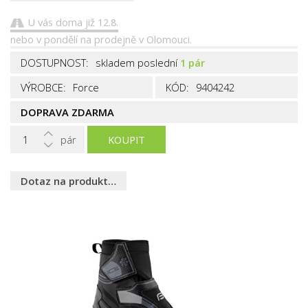
U vás doma již 12.8.
nebo v pondělí na prodejně v Olomouci.
DOSTUPNOST:
skladem poslední
1 pár
VÝROBCE:
Force
KÓD:
9404242
DOPRAVA ZDARMA
pár
KOUPIT
Dotaz na produkt…