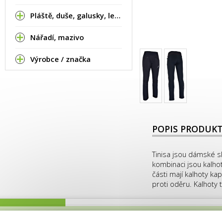
Pláště, duše, galusky, lepení
Nářadí, mazivo
Výrobce / značka
POPIS PRODUK
Tinisa jsou dámské sk
kombinaci jsou kalhot
části mají kalhoty ka
proti oděru. Kalhoty 
POZOR 7.8. 2026 bude prodejna i servis ZAV