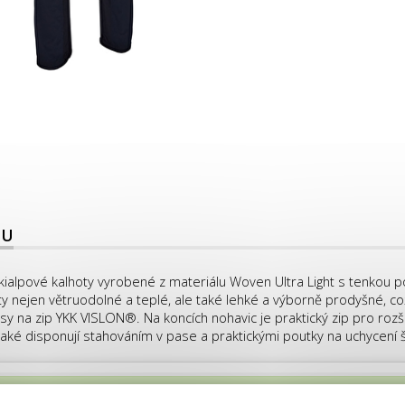
TU
ialpové kalhoty vyrobené z materiálu Woven Ultra Light s tenkou po
y nejen větruodolné a teplé, ale také lehké a výborně prodyšné, co
psy na zip YKK VISLON®. Na koncích nohavic je praktický zip pro rozš
také disponují stahováním v pase a praktickými poutky na uchycení š
ŘENA, děkujeme za pochopení.