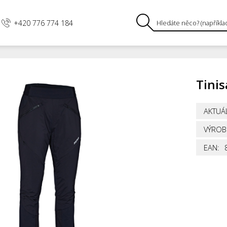
+420 776 774 184
Tinis
AKTUÁL
VÝROB
EAN: