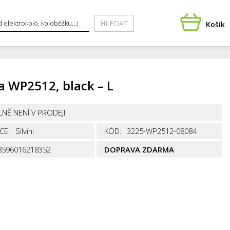
HLEDAT
Košík
a WP2512, black – L
NĚ NENÍ V PRODEJI
CE:
Silvini
KÓD:
3225-WP2512-08084
8596016218352
DOPRAVA ZDARMA