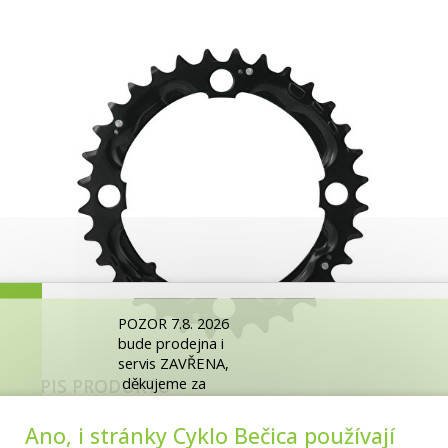
POZOR 7.8. 2026
bude prodejna i
servis ZAVŘENA,
děkujeme za
POPIS PRODUKTU
pochopení.
Ano, i stránky Cyklo Bečica používají
MTB převodník na kliky FORCE NINE3+
Z kapacitních důvodů