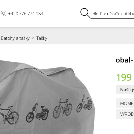
+420 776 774 184
Batohy a tašky
Tašky
obal
199
Našli 
MOME
VÝROB