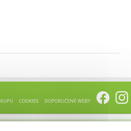
ÁKUPU
COOKIES
DOPORUČENÉ WEBY
sign.cz!