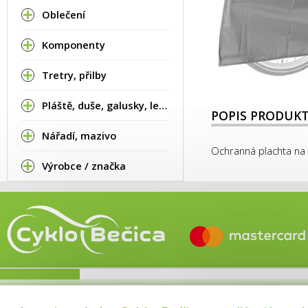
Oblečení
Komponenty
Tretry, přilby
Pláště, duše, galusky, lepení
POPIS PRODUK
Nářadí, mazivo
Ochranná plachta na k
Výrobce / značka
© 2015–
POZOR 7.8. 2026 bude prodejna i servis ZAV