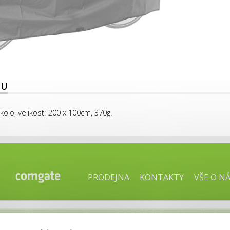
TU
olo, velikost: 200 x 100cm, 370g.
PRODEJNA
KONTAKTY
VŠE O N
2026
Cyklo Bečica, prodej a servis jízdních kol.
E-shop od uniqDe
ŘENA, děkujeme za pochopení.