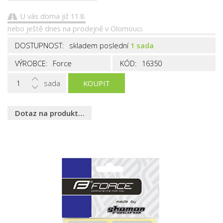
U vás doma již 11.8.
nebo ještě dnes na prodejně v Olomouci.
DOSTUPNOST:
skladem poslední
1 sada
VÝROBCE:
Force
KÓD:
16350
sada
KOUPIT
Dotaz na produkt…