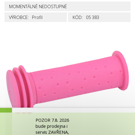
MOMENTÁLNĚ NEDOSTUPNÉ
VÝROBCE:
Profil
KÓD:
05 383
POZOR 7.8. 2026
bude prodejna i
servis ZAVŘENA,