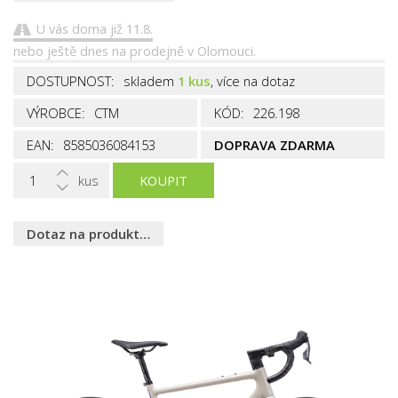
U vás doma již 11.8.
nebo ještě dnes na prodejně v Olomouci.
DOSTUPNOST:
skladem
1 kus
, více na dotaz
VÝROBCE:
CTM
KÓD:
226.198
EAN:
8585036084153
DOPRAVA ZDARMA
kus
KOUPIT
Dotaz na produkt…