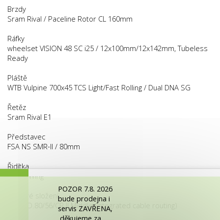
Brzdy
Sram Rival / Paceline Rotor CL 160mm
Ráfky
wheelset VISION 48 SC i25 / 12x100mm/12x142mm, Tubeless
Ready
Pláště
WTB Vulpine 700x45 TCS Light/Fast Rolling / Dual DNA SG
Řetěz
Sram Rival E1
Představec
FSA NS SMR-II / 80mm
Řidítka
FSA A-Wing
POZOR 7.8. 2026
Hlavové složení
bude prodejna i
FSA NO.80/56/CR II Middle (integrated cable routing)
servis ZAVŘENA,
děkujeme za