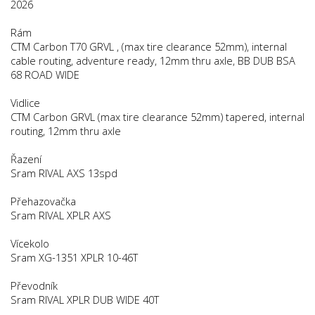
2026
Rám
CTM Carbon T70 GRVL , (max tire clearance 52mm), internal
cable routing, adventure ready, 12mm thru axle, BB DUB BSA
68 ROAD WIDE
Vidlice
CTM Carbon GRVL (max tire clearance 52mm) tapered, internal
routing, 12mm thru axle
Řazení
Sram RIVAL AXS 13spd
Přehazovačka
Sram RIVAL XPLR AXS
Vícekolo
Sram XG-1351 XPLR 10-46T
Převodník
Sram RIVAL XPLR DUB WIDE 40T