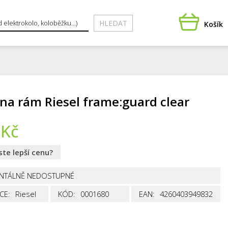
HLEDAT
Košík
 na rám Riesel frame:guard clear
Kč
jste lepší cenu?
NTÁLNĚ NEDOSTUPNÉ
CE:
Riesel
KÓD:
0001680
EAN:
4260403949832