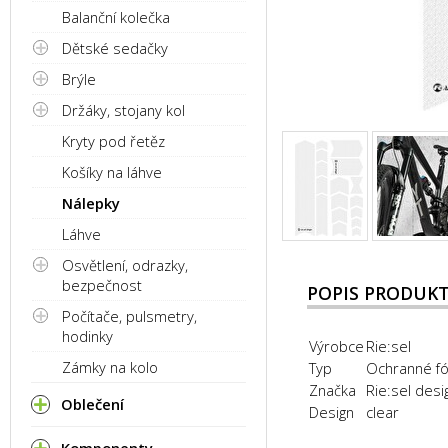
Balanční kolečka
Dětské sedačky
Brýle
Držáky, stojany kol
Kryty pod řetěz
Košíky na láhve
Nálepky
Láhve
Osvětlení, odrazky,
bezpečnost
POPIS PRODUK
Počítače, pulsmetry,
hodinky
Výrobce
Rie:sel
Zámky na kolo
Typ
Ochranné fó
Značka
Rie:sel desi
Oblečení
Design
clear