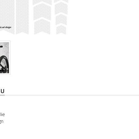
TU
lie
gn