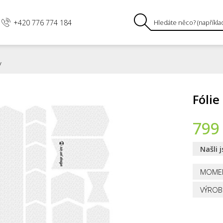
+420 776 774 184
y
Fólie
799
Našli 
MOME
VÝROB