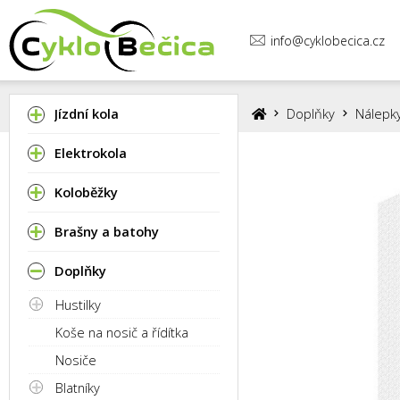
info@cyklobecica.cz
Jízdní kola
Doplňky
Nálepk
Elektrokola
Koloběžky
Brašny a batohy
Doplňky
Hustilky
Koše na nosič a řídítka
Nosiče
Blatníky