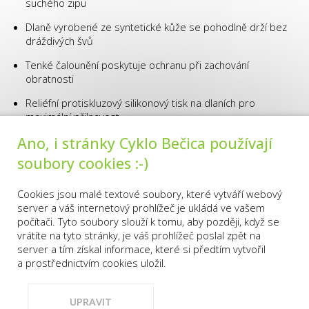
suchého zipu
Dlaně vyrobené ze syntetické kůže se pohodlně drží bez
dráždivých švů
Tenké čalounění poskytuje ochranu při zachování
obratnosti
Reliéfní protiskluzový silikonový tisk na dlaních pro
maximální přilnavost
Ano, i stránky Cyklo Bečica používají
Z kapacitních důvodů
Potřebujete pomoci s výběrem správné velikosti?
soubory cookies :-)
do servisu přijímáme
Zde najdete naše rozměry. Pokud jste mezi dvěma velikostmi,
pouze kola
doporučujeme vám objednat větší.
zakoupená v naší
Cookies jsou malé textové soubory, které vytváří webový
prodejně a to po
server a váš internetový prohlížeč je ukládá ve vašem
předchozí telefonické
počítači. Tyto soubory slouží k tomu, aby později, když se
domluvě.
vrátíte na tyto stránky, je váš prohlížeč poslal zpět na
Pro objednání volejte
server a tím získal informace, které si předtím vytvořil
776 774 184.
a prostřednictvím cookies uložil.
OK
PRODEJNA
KONTAKTY
VŠE O NÁKUPU
Děkujeme za
pochopení .
UPRAVIT