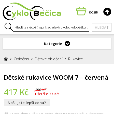
Košík
HLEDAT
Kategorie
Oblečení
Dětské oblečení
Rukavice
Dětské rukavice WOOM 7 – červená
417
Kč
490 Kč
Ušetříte 73 Kč!
Našli jste lepší cenu?
U vás doma již 13.8.
nebo zítra na prodejně v Olomouci.