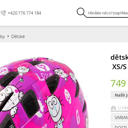
+420 776 774 184
lby
Dětské
dětsk
XS/S
749
Našli 
U vás
VARIAN
DOSTU