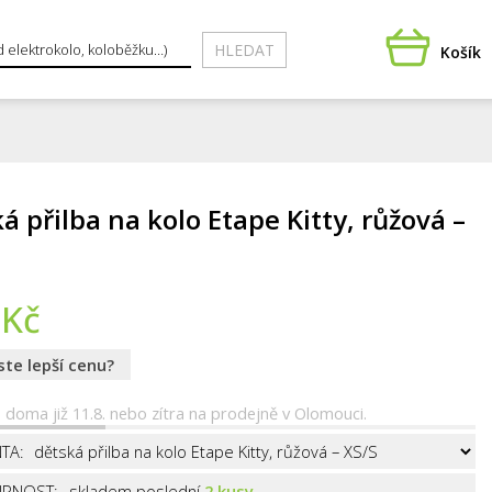
HLEDAT
Košík
á přilba na kolo Etape Kitty, růžová –
Kč
jste lepší cenu?
 doma již 11.8.
nebo zítra na prodejně v Olomouci.
TA:
PNOST:
skladem poslední
2 kusy