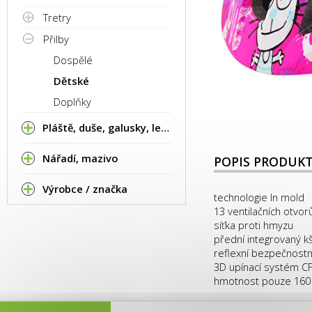
Tretry
Přilby
Dospělé
Dětské
Doplňky
Pláště, duše, galusky, lepení
Nářadí, mazivo
POPIS PRODUK
Výrobce / značka
technologie In mold
13 ventilačních otvor
síťka proti hmyzu
přední integrovaný kši
reflexní bezpečnostn
3D upínací systém CFS
hmotnost pouze 160 g