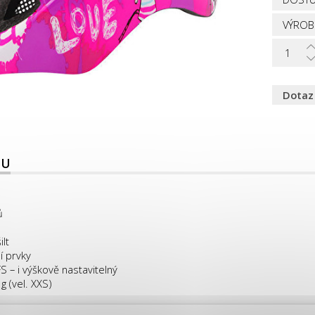
VÝROB
Dotaz
TU
ů
lt
í prvky
 – i výškově nastavitelný
 (vel. XXS)